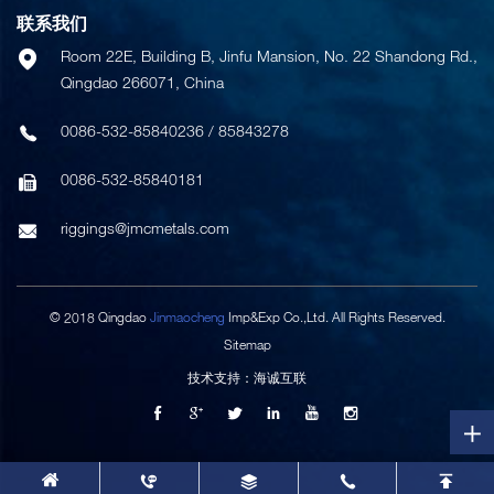
联系我们
Room 22E, Building B, Jinfu Mansion, No. 22 Shandong Rd.,
Qingdao 266071, China
0086-532-85840236
/
85843278
0086-532-85840181
riggings@jmcmetals.com
© 2018 Qingdao
Jinmaocheng
Imp&Exp Co.,Ltd. All Rights Reserved.
Sitemap
技术支持：海诚互联